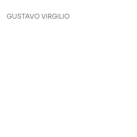
GUSTAVO VIRGILIO
PROJETOS
Moonsailor
Skorpia
Ars Superstare
Banana Passa
Melitta São João
Carnegie
30e