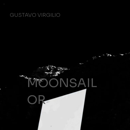
GUSTAVO VIRGILIO
MOONSAIL
OR